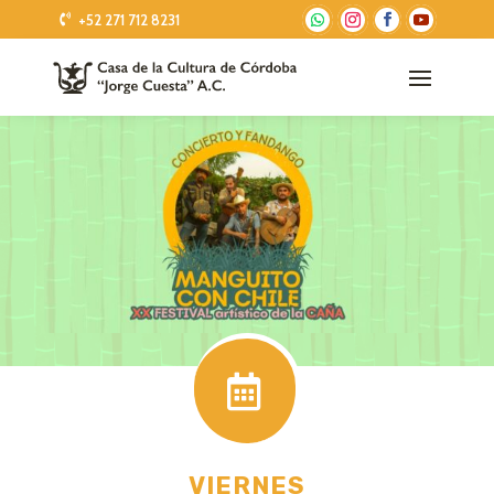
+52 271 712 8231

VIERNES