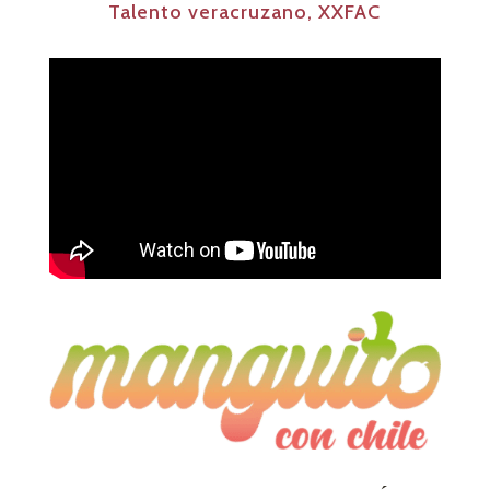
Talento veracruzano
,
XXFAC