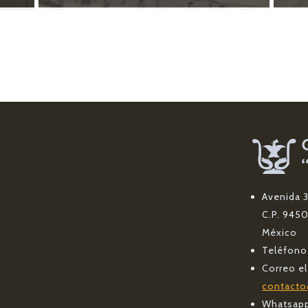
Avenida 3 
C.P. 945
México
Teléfon
Correo e
contacto
Whatsap