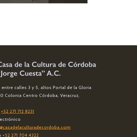
entre calles 3 y 5, altos Portal de la Gloria
00 Colonia Centro Córdoba, Veracruz,
o
+52 271 712 8231
lectrónico
@casadelaculturadecordoba.com
p
+52 271 704 4322