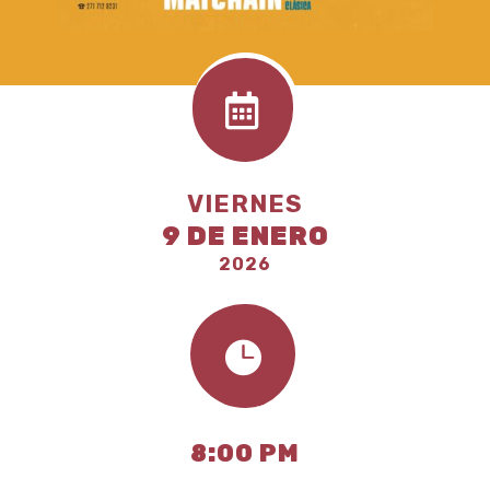

VIERNES
9 DE ENERO
2026

8:00 PM