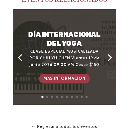
DÍA INTERNACIONAL
DEL YOGA
CLASE ESPECIAL MUSICALIZADA
RECITAL DE PIANO
POR CHIU YU CHEN Viernes 19 de
Jueves 18 de junio 2026
junio 2026 09:00 AM Costo $150
8:00 PM
Boleto $100
MÁS INFORMACIÓN
Regresar a todos los eventos